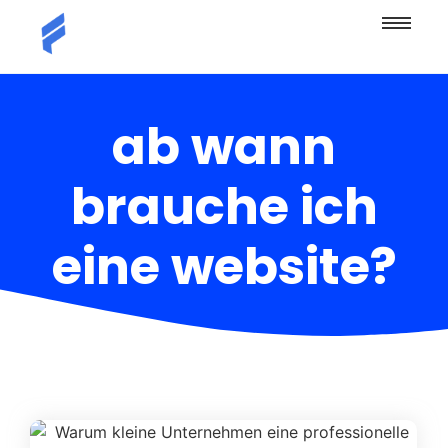
ab wann
brauche ich
eine website?