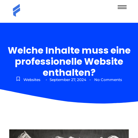
Welche Inhalte muss eine
professionelle Website
enthalten?
-
-
Websites
September 27, 2024
No Comments