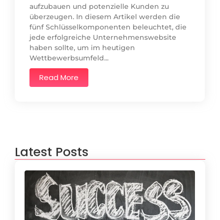
aufzubauen und potenzielle Kunden zu
überzeugen. In diesem Artikel werden die
fünf Schlüsselkomponenten beleuchtet, die
jede erfolgreiche Unternehmenswebsite
haben sollte, um im heutigen
Wettbewerbsumfeld...
Read More
Latest Posts