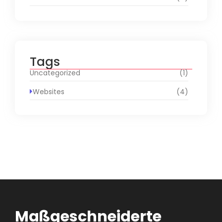
Tags
Uncategorized
(1)
Websites
(4)
Maßgeschneiderte