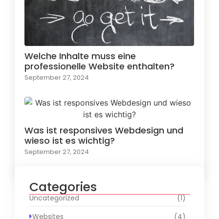
Welche Inhalte muss eine
professionelle Website enthalten?
September 27, 2024
Was ist responsives Webdesign und
wieso ist es wichtig?
September 27, 2024
Categories
Uncategorized
(1)
Websites
(4)